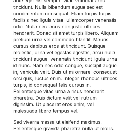
ante eget nisi semper, vitae volutpat arcu
tincidunt. Nulla bibendum augue sed est
condimentum consequat. Etiam turpis turpis,
facilisis nec ligula vitae, ullamcorper venenatis
odio. Nulla nec lacus non justo ultrices
hendrerit. Donec sit amet turpis libero. Aliquam
pretium urna vel commodo blandit. Mauris
cursus dapibus eros at tincidunt. Quisque
molestie, urna vel egestas egestas, arcu nulla
tincidunt augue, venenatis tincidunt ligula urna
id nunc. Nam nec odio congue, suscipit augue
in, vehicula velit. Duis ut mi ornare, consequat
orci quis, luctus enim. Integer rhoncus ultrices
turpis, id consequat felis cursus in.
Pellentesque vitae urna a risus hendrerit
pharetra. Duis dictum velit vel rutrum
dignissim. Ut placerat eros enim, vel
malesuada libero tempus vel.
Sed viverra massa ut eleifend maximus.
Pellentesque gravida pharetra nulla ut mollis.