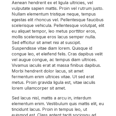
Aenean hendrerit ex et ligula ultricies, vel
vulputate sapien mattis. Proin vel rutrum justo.
Nullam elementum tristique neque, tempus
egestas elit rhoncus vel. Pellentesque faucibus
scelerisque vehicula. Pellentesque volutpat, elit
eu aliquet tempor, leo metus porttitor eros,
mollis scelerisque eros lacus semper nulla.
Sed efficitur sit amet nisi at suscipit.
Suspendisse vitae diam lorem. Quisque id
congue leo, et eleifend felis. Cras dapibus velit
vel augue congue, ac tempus diam ultrices.
Vivamus iaculis erat at massa finibus dapibus.
Morbi hendrerit dolor lacus, sit amet
fermentum enim ultrices vitae. Ut sed erat
metus. Proin gravida ligula est, vitae iaculis
lorem ullamcorper sit amet.
Sed lacus nisl, mattis a arcu in, interdum
elementum enim. Vestibulum quis mattis elit, eu
tincidunt lacus. Proin in tempus leo, ut
euismod est. Class aptent taciti sociosqu ad